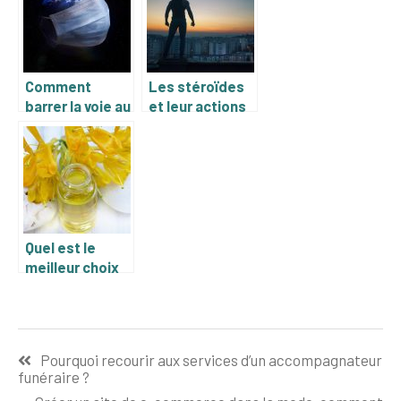
saines
Comment
Les stéroïdes
barrer la voie au
et leur actions
Coronavirus?
dans le corps
Quel est le
meilleur choix
de cosmétique
pour votre
peau?
Navigation
Pourquoi recourir aux services d’un accompagnateur
de
funéraire ?